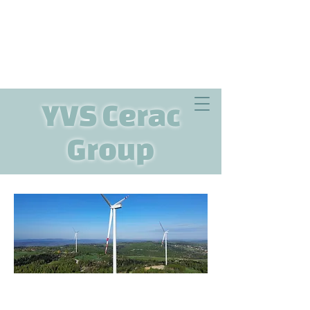
YVS Cerac
Group
YVS Nozdrzec