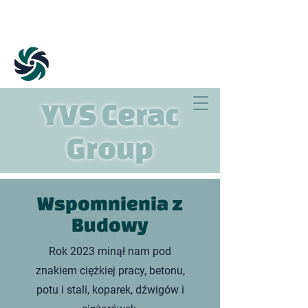
YVS Cerac
Group
Wspomnienia z
Budowy
Rok 2023 minął nam pod
znakiem ciężkiej pracy, betonu,
potu i stali, koparek, dźwigów i